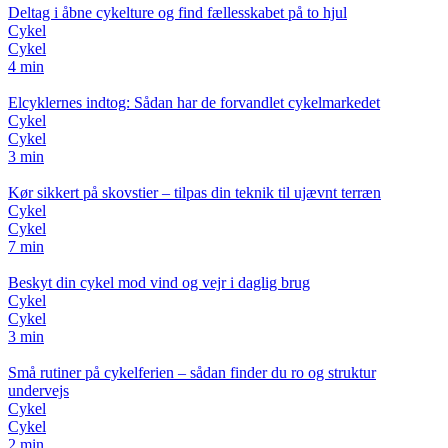
Deltag i åbne cykelture og find fællesskabet på to hjul
Cykel
Cykel
4 min
Elcyklernes indtog: Sådan har de forvandlet cykelmarkedet
Cykel
Cykel
3 min
Kør sikkert på skovstier – tilpas din teknik til ujævnt terræn
Cykel
Cykel
7 min
Beskyt din cykel mod vind og vejr i daglig brug
Cykel
Cykel
3 min
Små rutiner på cykelferien – sådan finder du ro og struktur
undervejs
Cykel
Cykel
2 min