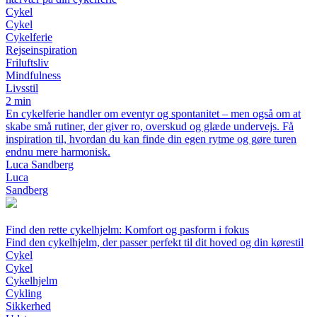
Cykel
Cykel
Cykelferie
Rejseinspiration
Friluftsliv
Mindfulness
Livsstil
2 min
En cykelferie handler om eventyr og spontanitet – men også om at
skabe små rutiner, der giver ro, overskud og glæde undervejs. Få
inspiration til, hvordan du kan finde din egen rytme og gøre turen
endnu mere harmonisk.
Luca Sandberg
Luca
Sandberg
Find den rette cykelhjelm: Komfort og pasform i fokus
Find den cykelhjelm, der passer perfekt til dit hoved og din kørestil
Cykel
Cykel
Cykelhjelm
Cykling
Sikkerhed