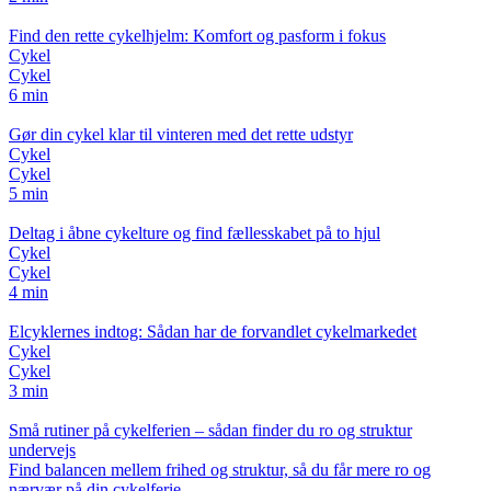
Find den rette cykelhjelm: Komfort og pasform i fokus
Cykel
Cykel
6 min
Gør din cykel klar til vinteren med det rette udstyr
Cykel
Cykel
5 min
Deltag i åbne cykelture og find fællesskabet på to hjul
Cykel
Cykel
4 min
Elcyklernes indtog: Sådan har de forvandlet cykelmarkedet
Cykel
Cykel
3 min
Små rutiner på cykelferien – sådan finder du ro og struktur
undervejs
Find balancen mellem frihed og struktur, så du får mere ro og
nærvær på din cykelferie