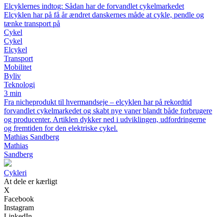
Elcyklernes indtog: Sådan har de forvandlet cykelmarkedet
Elcyklen har på få år ændret danskernes måde at cykle, pendle og
tænke transport på
Cykel
Cykel
Elcykel
Transport
Mobilitet
Byliv
Teknologi
3 min
Fra nicheprodukt til hvermandseje – elcyklen har på rekordtid
forvandlet cykelmarkedet og skabt nye vaner blandt både forbrugere
og producenter. Artiklen dykker ned i udviklingen, udfordringerne
og fremtiden for den elektriske cykel.
Mathias Sandberg
Mathias
Sandberg
Cykleri
At dele er kærligt
X
Facebook
Instagram
LinkedIn