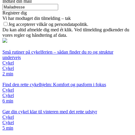
Indtast din mail
Registrer dig
Vi har modtaget din tilmelding – tak
Jeg accepterer vilkår og persondatapolitik.
Du kan altid afmelde dig med ét klik. Ved tilmelding godkender du
vores regler og håndtering af data.
Små rutiner på cykelferien – sådan finder du ro og struktur
undervejs
Cykel
Cykel
2 min
Find den rette cykelhjelm: Komfort og pasform i fokus
Cykel
Cykel
6 min
Gør din cykel klar til vinteren med det rette udstyr
Cykel
Cykel
5 min