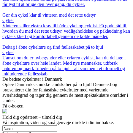
får lyst til at bruge den hver gang, du cykler.
Gør din cykel klar til vinteren med det rette udstyr
Cykel
Vinteren stiller ekstra krav til både cykel og cyklist. Få gode råd til,
hvordan du med det rette udstyr, vedligeholdelse og påklædning kan
cykle sikkert og komfortabelt gennem de kolde måneder.
Deltag i åbne cykelture og find fællesskabet på to hjul
Cykel
Uanset om du er nybegynder eller erfaren cyklist, kan du deltage i
åbne cykelture over hele landet. Mød nye mennesker, udforsk
naturen og mærk friheden på to hjul – alt sammen i et uformelt og
inkluderende fællesskab.
De bedste cykelruter i Danmark
Oplev Danmarks smukke landskaber på to hjul! Denne e-bog
præsenterer dig for fantastiske cykelruter med varierende
sværhedsgrad og tager dig gennem de mest spektakulære områder i
landet.
Få e-bogen
Hold dig opdateret – tilmeld dig
Få inspiration, viden og små genveje direkte i din indbakke.