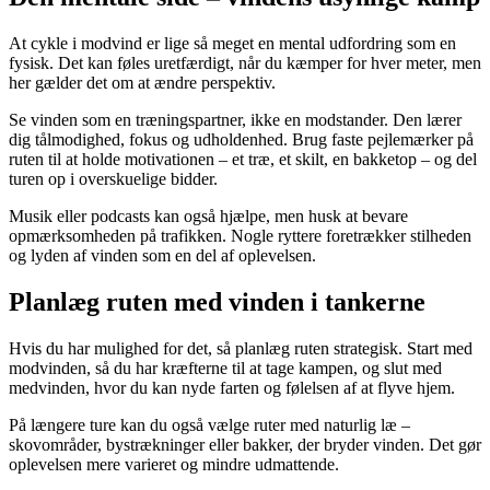
At cykle i modvind er lige så meget en mental udfordring som en
fysisk. Det kan føles uretfærdigt, når du kæmper for hver meter, men
her gælder det om at ændre perspektiv.
Se vinden som en træningspartner, ikke en modstander. Den lærer
dig tålmodighed, fokus og udholdenhed. Brug faste pejlemærker på
ruten til at holde motivationen – et træ, et skilt, en bakketop – og del
turen op i overskuelige bidder.
Musik eller podcasts kan også hjælpe, men husk at bevare
opmærksomheden på trafikken. Nogle ryttere foretrækker stilheden
og lyden af vinden som en del af oplevelsen.
Planlæg ruten med vinden i tankerne
Hvis du har mulighed for det, så planlæg ruten strategisk. Start med
modvinden, så du har kræfterne til at tage kampen, og slut med
medvinden, hvor du kan nyde farten og følelsen af at flyve hjem.
På længere ture kan du også vælge ruter med naturlig læ –
skovområder, bystrækninger eller bakker, der bryder vinden. Det gør
oplevelsen mere varieret og mindre udmattende.