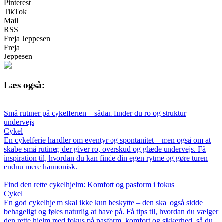
Pinterest
TikTok
Mail
RSS
Freja Jeppesen
Freja
Jeppesen
Læs også:
Små rutiner på cykelferien – sådan finder du ro og struktur
undervejs
Cykel
En cykelferie handler om eventyr og spontanitet – men også om at
skabe små rutiner, der giver ro, overskud og glæde undervejs. Få
inspiration til, hvordan du kan finde din egen rytme og gøre turen
endnu mere harmonisk.
Find den rette cykelhjelm: Komfort og pasform i fokus
Cykel
En god cykelhjelm skal ikke kun beskytte – den skal også sidde
behageligt og føles naturlig at have på. Få tips til, hvordan du vælger
den rette hjelm med fokus på pasform, komfort og sikkerhed, så du