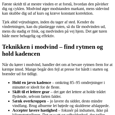
Første skridt til at mestre vinden er at forstå, hvordan den påvirker
dig og cyklen. Modvind øger modstanden markant, mens sidevind
kan skubbe dig ud af kurs og kræve konstant korrektion.
Tjek altid vejrudsigten, inden du tager af sted. Kender du
vindretningen, kan du planlægge ruten, så du får modvinden ud,
mens du stadig er frisk, og medvinden på vej hjem. Det gør turen
både mere behagelig og effektiv.
Teknikken i modvind – find rytmen og
hold kadencen
Når du kører i modvind, handler det om at bevare rytmen frem for at
kæmpe imod. Mange begår den fejl at presse for hårdt i starten og
brænder ud for tidligt.
Hold en jævn kadence
– omkring 85–95 omdrejninger i
minuttet er ideelt for de fleste.
Skift til et lettere gear
– det gør det lettere at holde trådet
flydende, selvom farten falder.
Sænk overkroppen
– jo lavere du sidder, desto mindre
vindfang. Brug albuerne let bøjede og skuldrene afslappede.
Accepter lavere hastighed
– fokusér på indsatsen, ikke på
kilometertælleren. Det er watt og udholdenhed, der tæller,