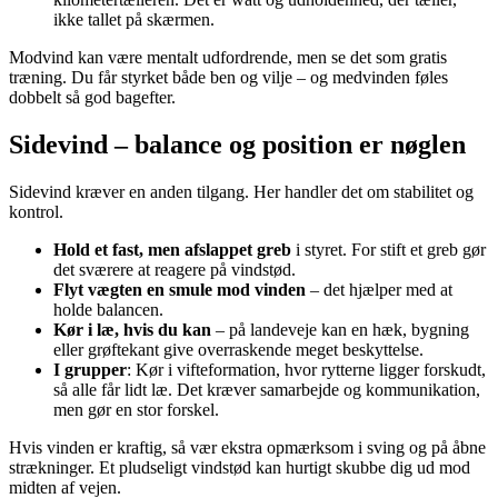
ikke tallet på skærmen.
Modvind kan være mentalt udfordrende, men se det som gratis
træning. Du får styrket både ben og vilje – og medvinden føles
dobbelt så god bagefter.
Sidevind – balance og position er nøglen
Sidevind kræver en anden tilgang. Her handler det om stabilitet og
kontrol.
Hold et fast, men afslappet greb
i styret. For stift et greb gør
det sværere at reagere på vindstød.
Flyt vægten en smule mod vinden
– det hjælper med at
holde balancen.
Kør i læ, hvis du kan
– på landeveje kan en hæk, bygning
eller grøftekant give overraskende meget beskyttelse.
I grupper
: Kør i vifteformation, hvor rytterne ligger forskudt,
så alle får lidt læ. Det kræver samarbejde og kommunikation,
men gør en stor forskel.
Hvis vinden er kraftig, så vær ekstra opmærksom i sving og på åbne
strækninger. Et pludseligt vindstød kan hurtigt skubbe dig ud mod
midten af vejen.