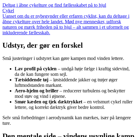
Deltag i åbne cykelture og find fællesskabet på to hjul
Cykel
Uanset om du er nybegynder eller erfaren cyklist, kan du deltage i
åbne cykelture over hele landet. Mød nye mennesker, udforsk
naturen og mærk friheden på to hjul – alt sammen i et uformelt og
inkluderende fællesskab.
Udstyr, der gør en forskel
Små justeringer i udstyret kan gøre kampen mod vinden lettere.
Lav profil på cyklen
– undgå høje fælge i kraftig sidevind,
da de kan fungere som sejl.
Tætsiddende tøj
– løstsiddende jakker og trøjer øger
luftmodstanden markant.
Aero-hjelm og briller
– reducerer turbulens og beskytter
mod støv og vind i øjnene.
Smør kæden og tjek dæktrykket
– en velsmurt cykel ruller
lettere, og korrekt dæktryk giver bedre kontrol.
Selv små forbedringer i aerodynamik kan mærkes, især på længere
ture.
Den mentale side – vindens usynlige kamp