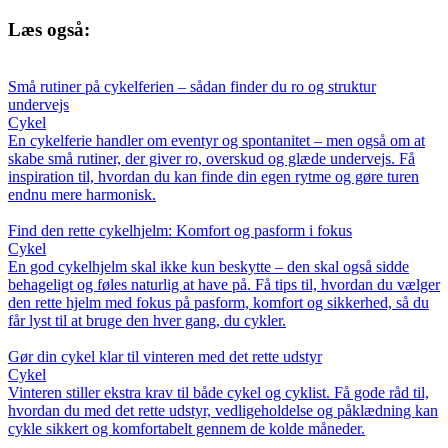
Læs også:
Små rutiner på cykelferien – sådan finder du ro og struktur
undervejs
Cykel
En cykelferie handler om eventyr og spontanitet – men også om at
skabe små rutiner, der giver ro, overskud og glæde undervejs. Få
inspiration til, hvordan du kan finde din egen rytme og gøre turen
endnu mere harmonisk.
Find den rette cykelhjelm: Komfort og pasform i fokus
Cykel
En god cykelhjelm skal ikke kun beskytte – den skal også sidde
behageligt og føles naturlig at have på. Få tips til, hvordan du vælger
den rette hjelm med fokus på pasform, komfort og sikkerhed, så du
får lyst til at bruge den hver gang, du cykler.
Gør din cykel klar til vinteren med det rette udstyr
Cykel
Vinteren stiller ekstra krav til både cykel og cyklist. Få gode råd til,
hvordan du med det rette udstyr, vedligeholdelse og påklædning kan
cykle sikkert og komfortabelt gennem de kolde måneder.