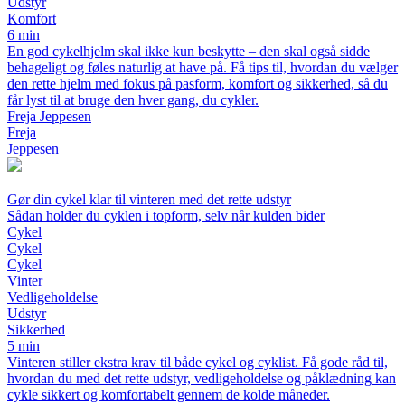
Udstyr
Komfort
6 min
En god cykelhjelm skal ikke kun beskytte – den skal også sidde
behageligt og føles naturlig at have på. Få tips til, hvordan du vælger
den rette hjelm med fokus på pasform, komfort og sikkerhed, så du
får lyst til at bruge den hver gang, du cykler.
Freja Jeppesen
Freja
Jeppesen
Gør din cykel klar til vinteren med det rette udstyr
Sådan holder du cyklen i topform, selv når kulden bider
Cykel
Cykel
Cykel
Vinter
Vedligeholdelse
Udstyr
Sikkerhed
5 min
Vinteren stiller ekstra krav til både cykel og cyklist. Få gode råd til,
hvordan du med det rette udstyr, vedligeholdelse og påklædning kan
cykle sikkert og komfortabelt gennem de kolde måneder.