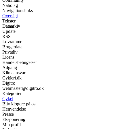
Community
Nabolag
Navigationslinks
Oversigt
Tekster
Dataarkiv
Update
RSS
Lovramme
Brugerdata
Privatliv
Licens
Handelsbetingelser
Adgang
Klimaansvar
Cykleri.dk
Digitro
webmaster@digitro.dk
Kategorier
Cykel
Bliv klogere på os
Henvendelse
Presse
Eksponering
Min profil