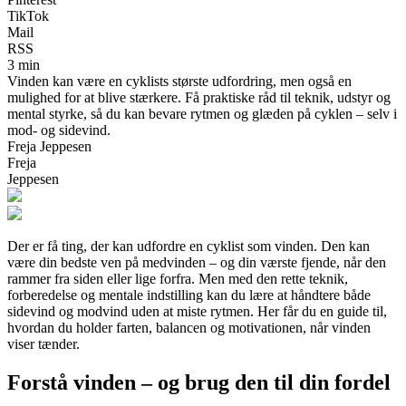
TikTok
Mail
RSS
3 min
Vinden kan være en cyklists største udfordring, men også en
mulighed for at blive stærkere. Få praktiske råd til teknik, udstyr og
mental styrke, så du kan bevare rytmen og glæden på cyklen – selv i
mod- og sidevind.
Freja Jeppesen
Freja
Jeppesen
Der er få ting, der kan udfordre en cyklist som vinden. Den kan
være din bedste ven på medvinden – og din værste fjende, når den
rammer fra siden eller lige forfra. Men med den rette teknik,
forberedelse og mentale indstilling kan du lære at håndtere både
sidevind og modvind uden at miste rytmen. Her får du en guide til,
hvordan du holder farten, balancen og motivationen, når vinden
viser tænder.
Forstå vinden – og brug den til din fordel