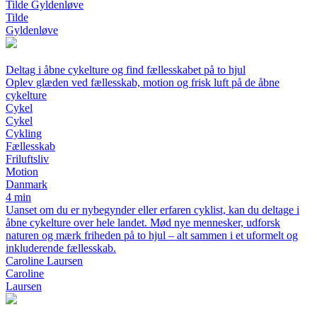
Tilde Gyldenløve
Tilde
Gyldenløve
Deltag i åbne cykelture og find fællesskabet på to hjul
Oplev glæden ved fællesskab, motion og frisk luft på de åbne
cykelture
Cykel
Cykel
Cykling
Fællesskab
Friluftsliv
Motion
Danmark
4 min
Uanset om du er nybegynder eller erfaren cyklist, kan du deltage i
åbne cykelture over hele landet. Mød nye mennesker, udforsk
naturen og mærk friheden på to hjul – alt sammen i et uformelt og
inkluderende fællesskab.
Caroline Laursen
Caroline
Laursen