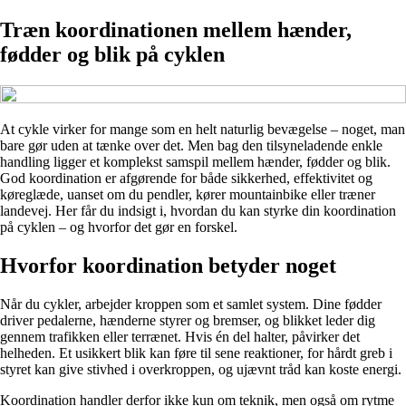
Træn koordinationen mellem hænder,
fødder og blik på cyklen
At cykle virker for mange som en helt naturlig bevægelse – noget, man
bare gør uden at tænke over det. Men bag den tilsyneladende enkle
handling ligger et komplekst samspil mellem hænder, fødder og blik.
God koordination er afgørende for både sikkerhed, effektivitet og
køreglæde, uanset om du pendler, kører mountainbike eller træner
landevej. Her får du indsigt i, hvordan du kan styrke din koordination
på cyklen – og hvorfor det gør en forskel.
Hvorfor koordination betyder noget
Når du cykler, arbejder kroppen som et samlet system. Dine fødder
driver pedalerne, hænderne styrer og bremser, og blikket leder dig
gennem trafikken eller terrænet. Hvis én del halter, påvirker det
helheden. Et usikkert blik kan føre til sene reaktioner, for hårdt greb i
styret kan give stivhed i overkroppen, og ujævnt tråd kan koste energi.
Koordination handler derfor ikke kun om teknik, men også om rytme