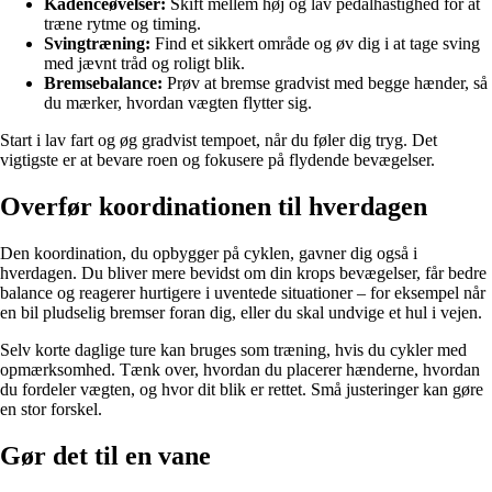
Kadenceøvelser:
Skift mellem høj og lav pedalhastighed for at
træne rytme og timing.
Svingtræning:
Find et sikkert område og øv dig i at tage sving
med jævnt tråd og roligt blik.
Bremsebalance:
Prøv at bremse gradvist med begge hænder, så
du mærker, hvordan vægten flytter sig.
Start i lav fart og øg gradvist tempoet, når du føler dig tryg. Det
vigtigste er at bevare roen og fokusere på flydende bevægelser.
Overfør koordinationen til hverdagen
Den koordination, du opbygger på cyklen, gavner dig også i
hverdagen. Du bliver mere bevidst om din krops bevægelser, får bedre
balance og reagerer hurtigere i uventede situationer – for eksempel når
en bil pludselig bremser foran dig, eller du skal undvige et hul i vejen.
Selv korte daglige ture kan bruges som træning, hvis du cykler med
opmærksomhed. Tænk over, hvordan du placerer hænderne, hvordan
du fordeler vægten, og hvor dit blik er rettet. Små justeringer kan gøre
en stor forskel.
Gør det til en vane