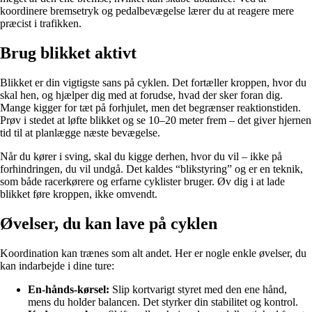
koordinere bremsetryk og pedalbevægelse lærer du at reagere mere
præcist i trafikken.
Brug blikket aktivt
Blikket er din vigtigste sans på cyklen. Det fortæller kroppen, hvor du
skal hen, og hjælper dig med at forudse, hvad der sker foran dig.
Mange kigger for tæt på forhjulet, men det begrænser reaktionstiden.
Prøv i stedet at løfte blikket og se 10–20 meter frem – det giver hjernen
tid til at planlægge næste bevægelse.
Når du kører i sving, skal du kigge derhen, hvor du vil – ikke på
forhindringen, du vil undgå. Det kaldes “blikstyring” og er en teknik,
som både racerkørere og erfarne cyklister bruger. Øv dig i at lade
blikket føre kroppen, ikke omvendt.
Øvelser, du kan lave på cyklen
Koordination kan trænes som alt andet. Her er nogle enkle øvelser, du
kan indarbejde i dine ture:
En-hånds-kørsel:
Slip kortvarigt styret med den ene hånd,
mens du holder balancen. Det styrker din stabilitet og kontrol.