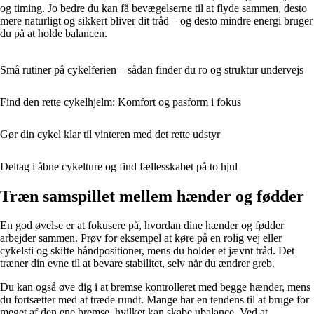
og timing. Jo bedre du kan få bevægelserne til at flyde sammen, desto
mere naturligt og sikkert bliver dit tråd – og desto mindre energi bruger
du på at holde balancen.
Små rutiner på cykelferien – sådan finder du ro og struktur undervejs
Find den rette cykelhjelm: Komfort og pasform i fokus
Gør din cykel klar til vinteren med det rette udstyr
Deltag i åbne cykelture og find fællesskabet på to hjul
Træn samspillet mellem hænder og fødder
En god øvelse er at fokusere på, hvordan dine hænder og fødder
arbejder sammen. Prøv for eksempel at køre på en rolig vej eller
cykelsti og skifte håndpositioner, mens du holder et jævnt tråd. Det
træner din evne til at bevare stabilitet, selv når du ændrer greb.
Du kan også øve dig i at bremse kontrolleret med begge hænder, mens
du fortsætter med at træde rundt. Mange har en tendens til at bruge for
meget af den ene bremse, hvilket kan skabe ubalance. Ved at